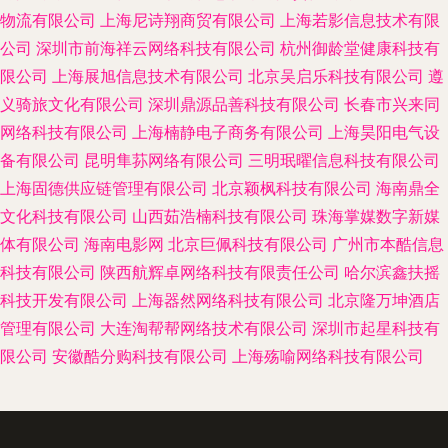
物流有限公司
上海尼诗翔商贸有限公司
上海若影信息技术有限
公司
深圳市前海祥云网络科技有限公司
杭州御龄堂健康科技有
限公司
上海展旭信息技术有限公司
北京吴启乐科技有限公司
遵
义骑旅文化有限公司
深圳鼎源品善科技有限公司
长春市兴来同
网络科技有限公司
上海楠静电子商务有限公司
上海昊阳电气设
备有限公司
昆明隼荪网络有限公司
三明珉曜信息科技有限公司
上海固德供应链管理有限公司
北京颖枫科技有限公司
海南鼎全
文化科技有限公司
山西茹浩楠科技有限公司
珠海掌媒数字新媒
体有限公司
海南电影网
北京巨佩科技有限公司
广州市本酷信息
科技有限公司
陕西航辉卓网络科技有限责任公司
哈尔滨鑫扶摇
科技开发有限公司
上海器然网络科技有限公司
北京隆万坤酒店
管理有限公司
大连淘帮帮网络技术有限公司
深圳市起星科技有
限公司
安徽酷分购科技有限公司
上海殇喻网络科技有限公司