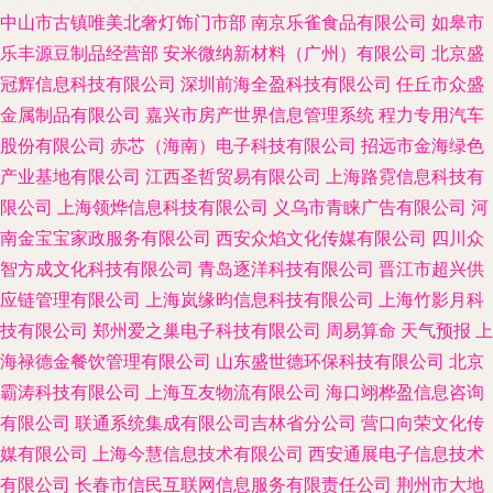
中山市古镇唯美北奢灯饰门市部
南京乐雀食品有限公司
如皋市
乐丰源豆制品经营部
安米微纳新材料（广州）有限公司
北京盛
冠辉信息科技有限公司
深圳前海全盈科技有限公司
任丘市众盛
金属制品有限公司
嘉兴市房产世界信息管理系统
程力专用汽车
股份有限公司
赤芯（海南）电子科技有限公司
招远市金海绿色
产业基地有限公司
江西圣哲贸易有限公司
上海路霓信息科技有
限公司
上海领烨信息科技有限公司
义乌市青睐广告有限公司
河
南金宝宝家政服务有限公司
西安众焰文化传媒有限公司
四川众
智方成文化科技有限公司
青岛逐洋科技有限公司
晋江市超兴供
应链管理有限公司
上海岚缘昀信息科技有限公司
上海竹影月科
技有限公司
郑州爱之巢电子科技有限公司
周易算命
天气预报
上
海禄德金餐饮管理有限公司
山东盛世德环保科技有限公司
北京
霸涛科技有限公司
上海互友物流有限公司
海口翊桦盈信息咨询
有限公司
联通系统集成有限公司吉林省分公司
营口向荣文化传
媒有限公司
上海今慧信息技术有限公司
西安通展电子信息技术
有限公司
长春市信民互联网信息服务有限责任公司
荆州市大地