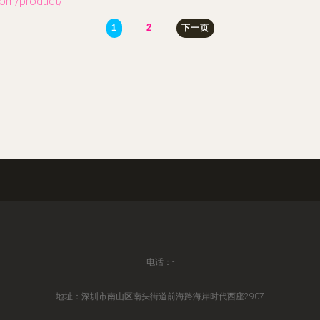
/product/
2
1
下一页
电话：-
地址：深圳市南山区南头街道前海路海岸时代西座2907