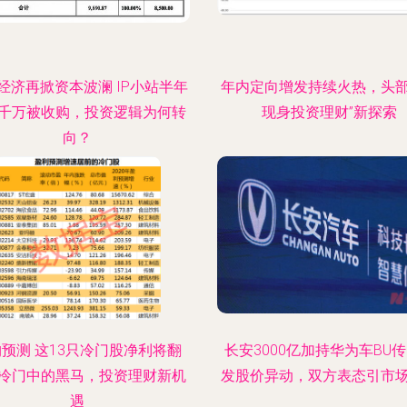
经济再掀资本波澜 IP小站半年
年内定向增发持续火热，头
千万被收购，投资逻辑为何转
现身投资理财”新探索
向？
预测 这13只冷门股净利将翻
长安3000亿加持华为车BU
冷门中的黑马，投资理财新机
发股价异动，双方表态引市
遇