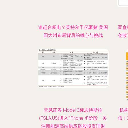
追赶台积电？英特尔千亿豪赌 美国
盲盒
四大州布局背后的雄心与挑战
创收
天风证券 Model 3标志特斯拉
机构
(TSLA.US)进入“iPhone 4”阶段，关
倍！
注新能源高端供应链股投资理财