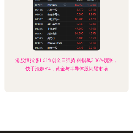
港股恒指涨1.61%创全日强势 科指飙3.36%领涨，
快手涨超8%，黄金与半导体股闪耀市场