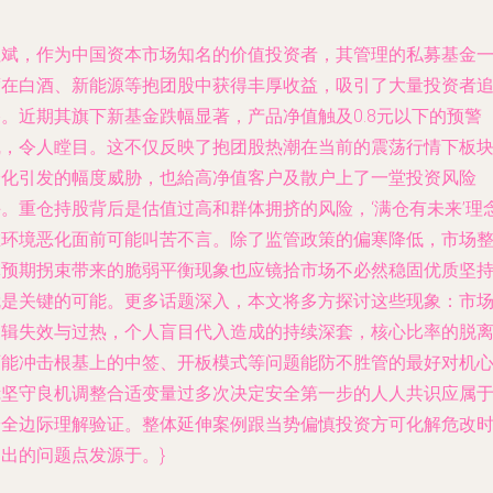
但斌，作为中国资本市场知名的价值投资者，其管理的私募基金
度在白酒、新能源等抱团股中获得丰厚收益，吸引了大量投资者
捧。近期其旗下新基金跌幅显著，产品净值触及0.8元以下的预警
线，令人瞠目。这不仅反映了抱团股热潮在当前的震荡行情下板
分化引发的幅度威胁，也給高净值客户及散户上了一堂投资风险
课。重仓持股背后是估值过高和群体拥挤的风险，‘满仓有未来’理
在环境恶化面前可能叫苦不言。除了监管政策的偏寒降低，市场
体预期拐束带来的脆弱平衡现象也应镜拾市场不必然稳固优质坚
就是关键的可能。更多话题深入，本文将多方探讨这些现象：市
逻辑失效与过热，个人盲目代入造成的持续深套，核心比率的脱
可能冲击根基上的中签、开板模式等问题能防不胜管的最好对机
镜坚守良机调整合适变量过多次决定安全第一步的人人共识应属
安全边际理解验证。整体延伸案例跟当势偏慎投资方可化解危改
出的问题点发源于。}