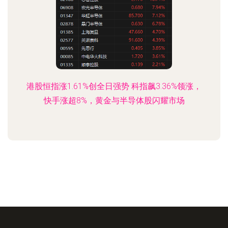
港股恒指涨1.61%创全日强势 科指飙3.36%领涨，
快手涨超8%，黄金与半导体股闪耀市场